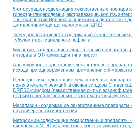
5-фторурацил-содержащие лекарственные препараты 
гипертриглицеридемии, экстравазации, колита, энтер
энцефалопатии Вернике и ошибки при диагностике д
дигидропиримидиндегидрогеназы (ДПД)
Золедроновая кислота-содержащие лекарственные пр
тубулоинтерстициального нефрита
Биластин - содержащие лекарственные препараты - р
интервала QT/тахикардия типа пируэт
Аллопуринол - содержащие лекарственные препараты 
исхода при одновременном применении с 6-меркапт
Цефподоксим-содержащие лекарственные препараты 
нежелательных реакций, включая синдром Стивенса
DRESS-синдром (лекарственная сыпь с эозинофилией
острый генерализованный экзантематозный пустулез
Месалазин - содержащие лекарственные препараты -
внутричерепной гипертензии
Метформин-содержащие лекарственные препараты -
синдрома и MIDD у пациентов с известными митохо