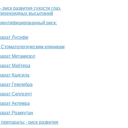
риск развития сухости глаз,
, лихеноидных высыпаний
идентифицированный риск:
парат Лусефи
 Стоматологическим клиникам
парат Метамизол
парат Мабтера
арат Кадсила
парат Гемлибра
арат Селлсепт
арат Актемра
арат Роаккутан
препараты - риск развития