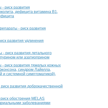
- риск развития
околита, дефицита витамина В1,
ефицита
епараты - риск развития
иск развития удлинения
- риск развития летального
опурином или азатиоприном
- риск развития тяжелых кожных
Джонсона, синдром Лайелла,
 и системной симптоматикой),
 риск развития доброкачественной
 риск обострения MELAS
ндриальными заболеваниями