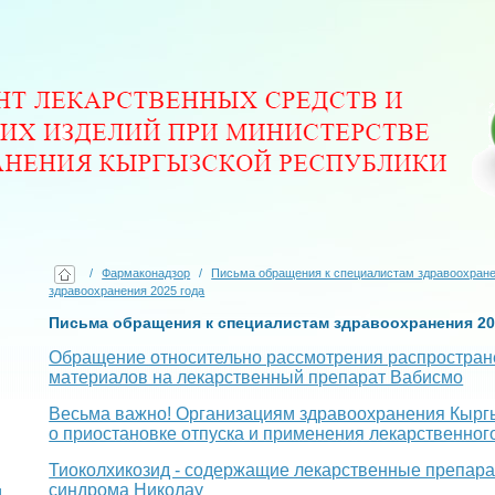
/
Фармаконадзор
/
Письма обращения к специалистам здравоохран
здравоохранения 2025 года
Письма обращения к специалистам здравоохранения 20
Обращение относительно рассмотрения распростра
материалов на лекарственный препарат Вабисмо
Весьма важно! Организациям здравоохранения Кыргы
о приостановке отпуска и применения лекарственног
Тиоколхикозид - содержащие лекарственные препарат
синдрома Николау
и