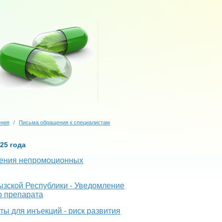
ения
/
Письма обращения к специалистам
25 года
нения непромоционных
зской Республики - Уведомление
о препарата
ы для инъекций - риск развития