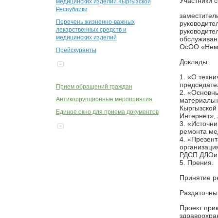
Участники 
медицинских изделий Кыргызской
Республики
заместител
Перечень жизненно-важных
руководите
лекарственных средств и
руководите
медицинских изделий
обслуживан
ОсОО «Нема
Прейскуранты
Доклады:
1. «О техн
председате
Прием обращений граждан
2. «Основн
материальн
Антикоррупционные мероприятия
Кыргызской
Единое окно для приема документов
Интернет»,
3. «Источн
ремонта ме
4. «Презен
организаци
РДСП ДЛОиМ
5. Прения.
Принятие ре
Раздаточны
Проект при
здравоохра