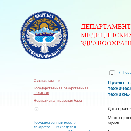
/
Нов
О департаменте
Проект п
техничес
Государственная лекарственная
политика
техники»
Нормативная правовая база
Дата провед
Место пров
музея
Государственный реестр
лекарственных средств и