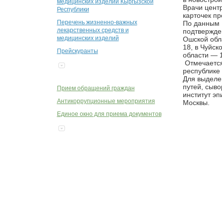
медицинских изделий Кыргызской
Врачи цент
Республики
карточек п
По данным 
Перечень жизненно-важных
подтвержде
лекарственных средств и
Ошской обл
медицинских изделий
18, в Чуйск
Прейскуранты
области — 1
Отмечается,
республике 
Для выделе
путей, сыво
Прием обращений граждан
институт э
Антикоррупционные мероприятия
Москвы.
Единое окно для приема документов