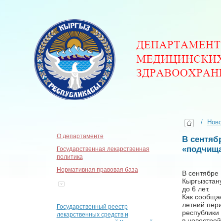
/
Нов
О департаменте
В сентяб
«подчищ
Государственная лекарственная
политика
Нормативная правовая база
В сентябре
Кыргызстан
до 6 лет.
Как сообщае
летний пери
Государственный реестр
республики
лекарственных средств и
в новострой