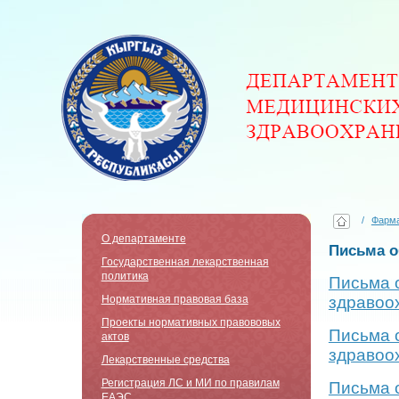
/
Фарма
О департаменте
Письма о
Государственная лекарственная
политика
Письма 
здравоо
Нормативная правовая база
Проекты нормативных правововых
Письма 
актов
здравоо
Лекарственные средства
Регистрация ЛС и МИ по правилам
Письма 
ЕАЭС