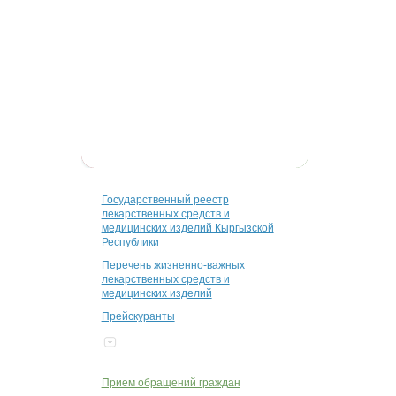
Управление по контролю законного
оборота наркотиков
Регулирование цен на ЛС
Фармацевтический инспекторат
Прослеживаемость лекарственных
средств
Информационные письма
Государственный реестр
лекарственных средств и
медицинских изделий Кыргызской
Республики
Перечень жизненно-важных
лекарственных средств и
медицинских изделий
Прейскуранты
Прием обращений граждан