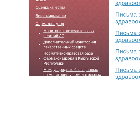
здравоо
Оценка качества
Письма 
Лицензирование
здравоо
Фармаконадзор
Мониторинг нежелательных
Письма 
реакций ЛС
здравоо
Дополнительный мониторинг
лекарственных средств
Письма 
Нормативно-правовая база
здравоо
фармаконадзора в Кыргызской
Республике
Письма 
Международные базы данных
по мониторингу нежелательных
здравоо
реакций лекарственных
препаратов
Письма обращения к
специалистам здравоохранения
Информация по фармаконадзору
для держателей регистрационных
удостоверений
Продвижение и реклама ЛС и МИ
Фармацевтическая инспекция
Лаборатории ДЛC и МИ МЗ КР