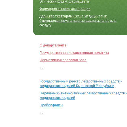
Этический кодекс фармацевта
Фармацевтические ассоциации
Дары каражаттардын жана медициналык
буюмдардын орусча-кыргызча/кыргызча-орусча
сөздүгү
О департаменте
Государственная лекарственная политика
Нормативная правовая база
Государственный реестр лекарственных средств и
медицинских изделий Кыргызской Республики
Перечень жизненно-важных лекарственных средств 
медицинских изделий
Прейскуранты